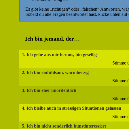
Es gibt keine „richtigen“ oder „falschen“ Antworten, wäh
Sobald du alle Fragen beantwortet hast, klicke unten auf
Ich bin jemand, der…
1. Ich gehe aus mir heraus, bin gesellig
Stimme ü
2. Ich bin einfühlsam, warmherzig
Stimme ü
3. Ich bin eher unordentlich
Stimme ü
4. Ich bleibe auch in stressigen Situationen gelassen
Stimme ü
5. Ich bin nicht sonderlich kunstinteressiert