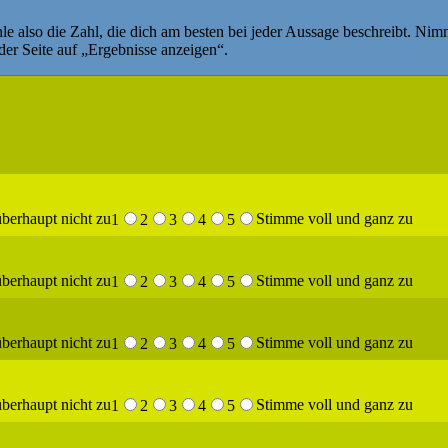
le also die Zahl, die dich am besten bei jeder Aussage beschreibt. Nimm
 der Seite auf „Ergebnisse anzeigen“.
berhaupt nicht zu
Stimme voll und ganz zu
1
2
3
4
5
berhaupt nicht zu
Stimme voll und ganz zu
1
2
3
4
5
berhaupt nicht zu
Stimme voll und ganz zu
1
2
3
4
5
berhaupt nicht zu
Stimme voll und ganz zu
1
2
3
4
5