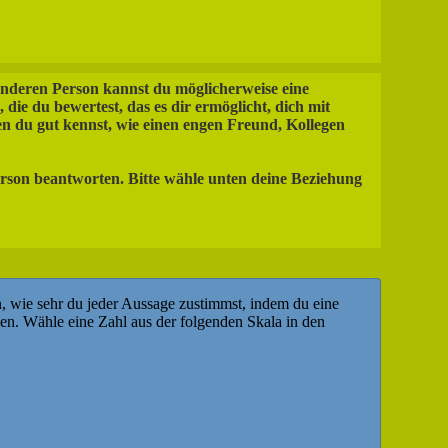
anderen Person kannst du möglicherweise eine
die du bewertest, das es dir ermöglicht, dich mit
en du gut kennst, wie einen engen Freund, Kollegen
erson beantworten. Bitte wähle unten deine Beziehung
n, wie sehr du jeder Aussage zustimmst, indem du eine
len. Wähle eine Zahl aus der folgenden Skala in den