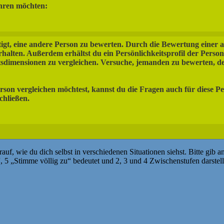
ühren möchten:
tigt, eine andere Person zu bewerten. Durch die Bewertung einer 
alten. Außerdem erhältst du ein Persönlichkeitsprofil der Person, 
tsdimensionen zu vergleichen. Versuche, jemanden zu bewerten, d
rson vergleichen möchtest, kannst du die Fragen auch für diese P
chließen.
f, wie du dich selbst in verschiedenen Situationen siehst. Bitte gib a
, 5 „Stimme völlig zu“ bedeutet und 2, 3 und 4 Zwischenstufen darstel