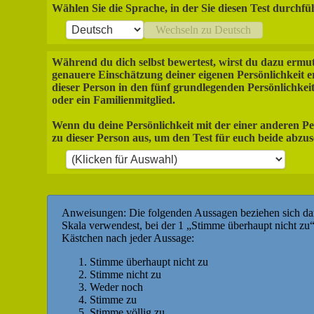
Wählen Sie die Sprache, in der Sie diesen Test durchf
Wechseln zu Deutsch
Während du dich selbst bewertest, wirst du dazu ermu
genauere Einschätzung deiner eigenen Persönlichkeit erh
dieser Person in den fünf grundlegenden Persönlichkei
oder ein Familienmitglied.
Wenn du deine Persönlichkeit mit der einer anderen Pe
zu dieser Person aus, um den Test für euch beide abzus
Anweisungen: Die folgenden Aussagen beziehen sich darau
Skala verwendest, bei der 1 „Stimme überhaupt nicht zu“
Kästchen nach jeder Aussage:
Stimme überhaupt nicht zu
Stimme nicht zu
Weder noch
Stimme zu
Stimme völlig zu